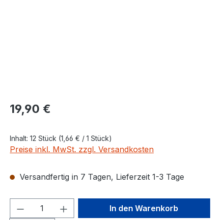
Regulärer Preis:
19,90 €
Inhalt:
12 Stück
(1,66 € / 1 Stück)
Preise inkl. MwSt. zzgl. Versandkosten
Versandfertig in 7 Tagen, Lieferzeit 1-3 Tage
Produkt Anzahl: Gib den gewünschten We
In den Warenkorb