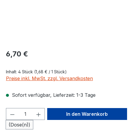
Regulärer Preis:
6,70 €
Inhalt:
4 Stück
(1,68 € / 1 Stück)
Preise inkl. MwSt. zzgl. Versandkosten
Sofort verfügbar, Lieferzeit: 1-3 Tage
Produkt Anzahl: Gib den gewünschten We
In den Warenkorb
(Dose(n))