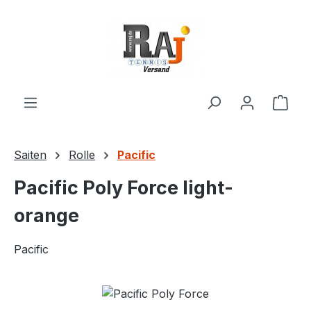
Zum Hauptinhalt springen
Ware
Saiten
Rolle
Pacific
Pacific Poly Force light-
orange
Pacific
Bildergalerie überspringen