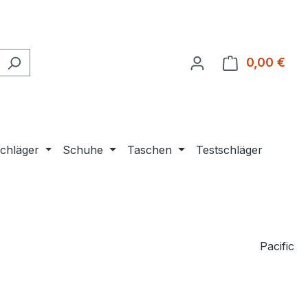
0,00 €
Ware
chläger
Schuhe
Taschen
Testschläger
Pacific