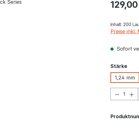
Regulärer Pr
129,00
Inhalt:
200 La
Preise inkl
Sofort ver
aus
Stärke
1,24 mm
Produkt
Produktnu