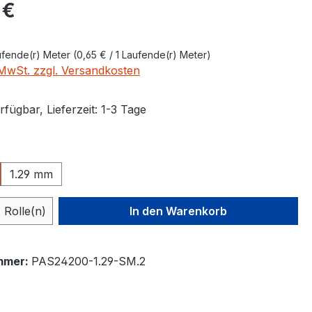
eis:
 €
ufende(r) Meter
(0,65 € / 1 Laufende(r) Meter)
. MwSt. zzgl. Versandkosten
fügbar, Lieferzeit: 1-3 Tage
wählen
1.29 mm
 Anzahl: Gib den gewünschten Wert ein 
Rolle(n)
In den Warenkorb
mmer:
PAS24200-1.29-SM.2