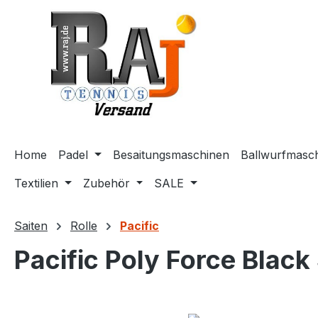
m Hauptinhalt springen
Zur Suche springen
Zur Hauptnavigation springen
Home
Padel
Besaitungsmaschinen
Ballwurfmasc
Textilien
Zubehör
SALE
Saiten
Rolle
Pacific
Pacific Poly Force Black