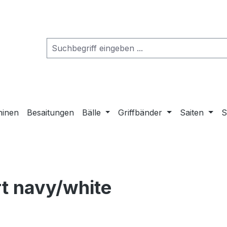
hinen
Besaitungen
Bälle
Griffbänder
Saiten
S
t navy/white