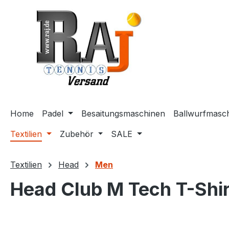
m Hauptinhalt springen
Zur Suche springen
Zur Hauptnavigation springen
Home
Padel
Besaitungsmaschinen
Ballwurfmasc
Textilien
Zubehör
SALE
Textilien
Head
Men
Head Club M Tech T-Shir