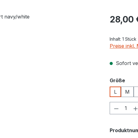
Regulärer Pr
28,00 
Inhalt:
1 Stück
Preise inkl
Sofort ver
ausw
Größe
L
M
Produkt
Produktnu