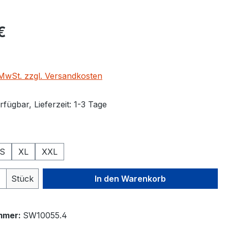
eis:
€
. MwSt. zzgl. Versandkosten
fügbar, Lieferzeit: 1-3 Tage
ählen
S
XL
XXL
 Anzahl: Gib den gewünschten Wert ein 
Stück
In den Warenkorb
mmer:
SW10055.4