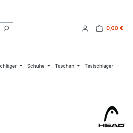
0,00 €
Ware
chläger
Schuhe
Taschen
Testschläger