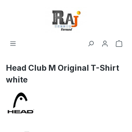
Zum Hauptinhalt springen
Ware
Head Club M Original T-Shirt
white
Bildergalerie überspringen